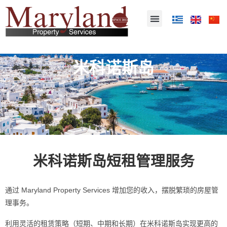
米科诺斯岛
米科诺斯岛短租管理服务
通
过
Maryland Property Services
增加
您的收入，
摆脱繁琐的房屋管
理事务
。
利用
灵活的租
赁策略（短期、中期和长期）在米科诺斯岛实现更高的