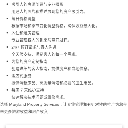
吸引人的房源
创建与专业摄影
用迷人的照片和描述展
现您的房产吸引力
。
每日价格
调整
根据市
场和季节变化调整价格，确保收益最大化
。
入住和退房管理
专业管理客人的到来与离开过程
。
24/7
预订请求与客人沟通
全天候支持，
满足客人的每一个需求
。
为您的房产定制指南
创建详细的客人指南，提供房产和当地信息
。
酒店式服
务
提供清新床品、高
质量清洁和必要的卫生用品
。
每周
7
天
维护支持
快速解决技
术问题或维修需求
。
选择
Maryland Property
Services
，
让专业管理和有针对性的推广为您带
来更多旅游收益和房产收入
！