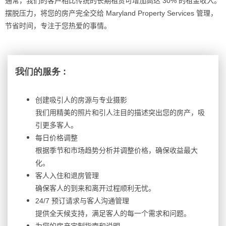
通常，我
们的客户相比传统的长期租赁可增加高达
30%
的租金收入。
摆脱压力，将您的房产完全交给
Maryland Property Services
管理，
节省时间，专注于您热爱的事情
。
我
们的服
务
:
创建吸引人的房源与专业摄影
我
们用精美的照片和引人注目的描述突出您的房产，吸
引更多客人
。
每日价格
调整
根据季
节和市场趋势分析并调整价格，确保收益最大
化
。
客人入住和退房管理
确保客人的到来和离开
过程顺利无忧
。
24/7
预订请求与客人沟通管理
提供全天候支持，
满足客人的每一个需求和问题
。
为您的房产定制指南和说明