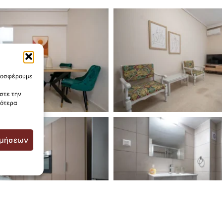
προσφέρουμε
στε την
σότερα
ιμήσεων