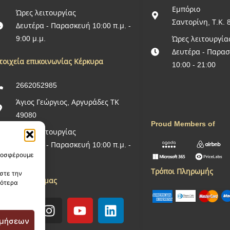
Εμπόριο
Ώρες λειτουργίας
Σαντορίνη, Τ.Κ. 
Δευτέρα - Παρασκευή 10:00 π.μ. -
9:00 μ.μ.
Ώρες λειτουργία
Δευτέρα - Παρα
τοιχεία επικοινωνίας Κέρκυρα
10:00 - 21:00
2662052985
Άγιος Γεώργιος, Αργυράδες ΤΚ
49080
Proud Members of
Ώρες λειτουργίας
Δευτέρα - Παρασκευή 10:00 π.μ. -
προσφέρουμε
9:00 μ.μ.
Τρόποι Πληρωμής
στε την
κολουθείστε μας
σότερα
ιμήσεων