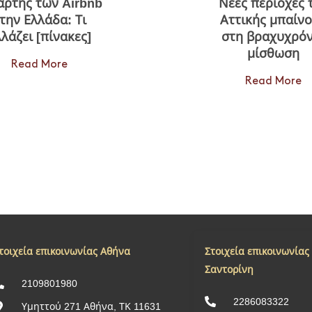
άρτης των Airbnb
Νέες περιοχές 
την Ελλάδα: Τι
Αττικής μπαίν
λάζει [πίνακες]
στη βραχυχρόν
μίσθωση
Read More
Read More
τοιχεία επικοινωνίας Αθήνα
Στοιχεία επικοινωνίας
Σαντορίνη
2109801980
2286083322
Υμηττού 271 Αθήνα, ΤΚ 11631