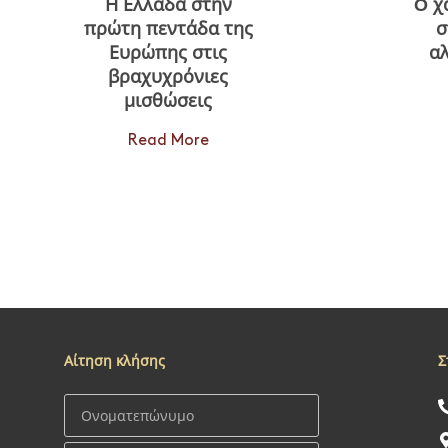
Η Ελλάδα στην
O χ
πρώτη πεντάδα της
σ
Ευρώπης στις
αλ
βραχυχρόνιες
μισθώσεις
Read More
Αίτηση κλήσης
Σ