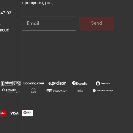
προσφορές μας
847 03
ς
Send
σκευή