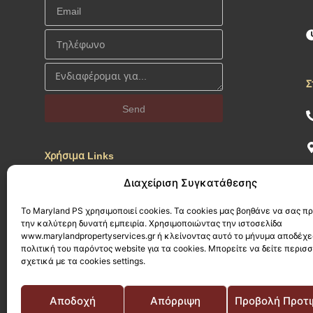
Σ
Send
Χρήσιμα Links
Διαχείριση Συγκατάθεσης
Προσωπικά Δεδομένα
Πολιτική Απορρήτου
Το Maryland PS χρησιμοποιεί cookies. Τα cookies μας βοηθάνε να σας 
την καλύτερη δυνατή εμπειρία. Χρησιμοποιώντας την ιστοσελίδα
Πολιτική Cookies
www.marylandpropertyservices.gr ή κλείνοντας αυτό το μήνυμα αποδέχε
Α
πολιτική του παρόντος website για τα cookies. Μπορείτε να δείτε περισ
σχετικά με τα cookies settings.
Αποδοχή
Απόρριψη
Προβολή Προτ