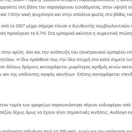
οσαρμοστεί στη βάση του παραγόμενου εισοδήματος, στην υψηλή 
και \”στην κακή ψυχολογία και στην απώλεια φωτός στο βάθος το
 από το 2007 μέχρι σήμερα τόνισε ο διευθυντής συμβουλευτικών υ
 προσέγγισε το 6,7%. Στα εμπορικά ακίνητα η σωρευτική πτώση γ
 στην κρίση, όσο και την ανάπτυξη του ηλεκτρονικού εμπορίου επ
απητίδου. Η ίδια πρόσθεσε πως την ίδια στιγμή στα καλά σημεία 
σε άλλους δρόμους καταγράφεται μικρότερος αριθμός κενών κατα
 και της υπόλοιπης αγοράς ακινήτων. Επίσης καταγράφεται επενδ
, στον τομέα των γραφείων παρουσιάστηκε πέρυσι ενδιαφέρον από
ζών δίχως όμως να έχουν γίνει σημαντικές κινήσεις. Ανάλογο ενδ
ου πρόσφατα επένδυσε περί τα 200 εκατ. ευρώ για την απόκτηση χαρ