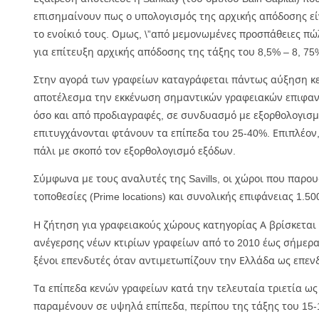
επισημαίνουν πως ο υπολογισμός της αρχικής απόδοσης εί
το ενοίκιό τους. Ομως, \”από μεμονωμένες προσπάθειες π
για επίτευξη αρχικής απόδοσης της τάξης του 8,5% – 8, 75%
Στην αγορά των γραφείων καταγράφεται πάντως αύξηση κε
αποτέλεσμα την εκκένωση σημαντικών γραφειακών επιφανει
όσο και από προδιαγραφές, σε συνδυασμό με εξορθολογισμ
επιτυγχάνονται φτάνουν τα επίπεδα του 25-40%. Επιπλέο
πάλι με σκοπό τον εξορθολογισμό εξόδων.
Σύμφωνα με τους αναλυτές της Savills, οι χώροι που παρ
τοποθεσίες (Prime locations) και συνολικής επιφάνειας 1.5
Η ζήτηση για γραφειακούς χώρους κατηγορίας Α βρίσκεται
ανέγερσης νέων κτιρίων γραφείων από το 2010 έως σήμερα
ξένοι επενδυτές όταν αντιμετωπίζουν την Ελλάδα ως επεν
Τα επίπεδα κενών γραφείων κατά την τελευταία τριετία ω
παραμένουν σε υψηλά επίπεδα, περίπου της τάξης του 15-