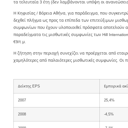
τα τελευταία 3 έτη (δεν λαμβάνονται υπόψη οι ανανεώσει
Η Κηφισίας / Βόρεια Αθήνα, για παράδειγμα, που συγκεντρ
δεχθεί πλήγμα ως προς τα επίπεδα των επιτεύξιμων μισθω
συμφωνίων που έχουν υλοποιοιθεί πρόσφατα αποτελούν αυτές
παραδείγματα τις μισθωτικές συμφωνίες των Hill Internat
€9/τ.μ.
Η ζήτηση στην περιοχή συνεχίζει να προέρχεται από εται
χαμηλότερες από παλαιότερες μισθωτικές συμφωνίες. Οι περ
Δείκτης EPS
Εμπορικά ακ
2007
25,4%
2008
-4,5%