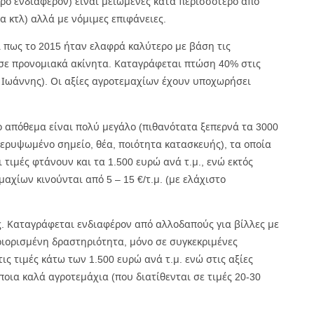
κρό ενδιαφέρον) είναι μειωμένες κατά περισσότερο από
α κτλ) αλλά με νόμιμες επιφάνειες.
 πως το 2015 ήταν ελαφρά καλύτερο με βάση τις
 σε προνομιακά ακίνητα. Καταγράφεται πτώση 40% στις
Αγ. Ιωάννης). Οι αξίες αγροτεμαχίων έχουν υποχωρήσει
ο απόθεμα είναι πολύ μεγάλο (πιθανότατα ξεπερνά τα 3000
περυψωμένο σημείο, θέα, ποιότητα κατασκευής), τα οποία
 τιμές φτάνουν και τα 1.500 ευρώ ανά τ.μ., ενώ εκτός
αχίων κινούνται από 5 – 15 €/τ.μ. (με ελάχιστο
ίς. Καταγράφεται ενδιαφέρον από αλλοδαπούς για βίλλες με
ριορισμένη δραστηριότητα, μόνο σε συγκεκριμένες
ς τιμές κάτω των 1.500 ευρώ ανά τ.μ. ενώ στις αξίες
οια καλά αγροτεμάχια (που διατίθενται σε τιμές 20-30