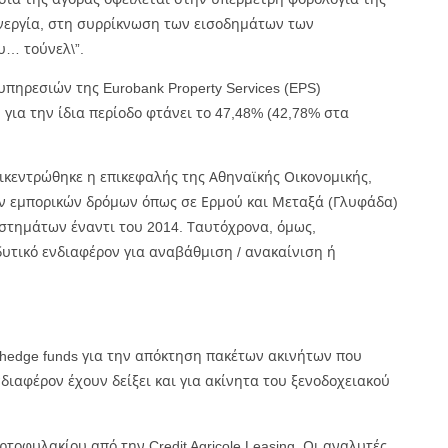
ανεργία, στη συρρίκνωση των εισοδημάτων των
υ… τούνελ\”.
πηρεσιών της Eurobank Property Services (EPS)
ια την ίδια περίοδο φτάνει το 47,48% (42,78% στα
ικεντρώθηκε η επικεφαλής της Αθηναϊκής Οικονομικής,
των εμπορικών δρόμων όπως σε Ερμού και Μεταξά (Γλυφάδα)
στημάτων έναντι του 2014. Ταυτόχρονα, όμως,
υτικό ενδιαφέρον για αναβάθμιση / ανακαίνιση ή
 hedge funds για την απόκτηση πακέτων ακινήτων που
ιαφέρον έχουν δείξει και για ακίνητα του ξενοδοχειακού
τοφυλακίου από την Credit Agricole Leasing. Οι αναλυτές