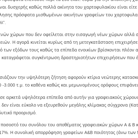
ναι δυσχερής καθώς πολλά ακίνητα του χαρτοφυλακίου είναι είτε
ώλησης πρόσφατα μισθωμένων ακινήτων γραφείων του χαρτοφυλακίο
\”.
νών χώρων που δεν οφείλεται στην εισαγωγή νέων χώρων αλλά σ
ών. Η αγορά κινείται κυρίως από τη μετεγκατάσταση επιχειρήσε
ό των εξόδων τους καθώς τα επίπεδα ενοικίων βρίσκονται πλέον 
ν, καταγράφεται συγκέντρωση δραστηριοτήτων επιχειρήσεων που έ
ουσιάζουν την υψηλότερη ζήτηση αφορούν κτίρια νεώτερης κατασ
00 -3.000 τ.μ. το καθένα καθώς και μεμωνομένους ορόφους επιφάνει
 σε αρκετά υψηλότερα επίπεδα από αυτήν για γραφειακούς χώρους
 δεν είναι εύκολο να εξευρεθούν μεγάλης κλίμακας σύγχρονα (Κατ
δυτικό προορισμό.
ς ποσοστό του συνόλου του αποθέματος γραφειακών χώρων Α & Β κ
17%. Η συνολική απορρόφηση γραφείων Α&Β ποιότητας (άνω των 500