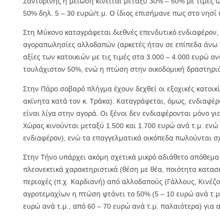
Σαντορίνης η μείωση κινείται μεταξύ 30% – 50% με τιμές 
50% δηλ. 5 – 30 ευρώ/τ.μ. Ο ίδιος επισήμανε πως στο νησί
Στη Μύκονο καταγράφεται διεθνές επενδυτικό ενδιαφέρον,
αγοραπωλησίες αλλοδαπών (αρκετές ήταν σε επίπεδα άνω τ
αξίες των κατοικιών με τις τιμές στα 3.000 – 4.000 ευρώ α
τουλάχιστον 50%, ενώ η πτώση στην οικοδομική δραστηριό
Στην Πάρο σοβαρό πλήγμα έχουν δεχθεί οι εξοχικές κατοικ
ακίνητα κατά τον κ. Τράκα). Καταγράφεται, όμως, ενδιαφέ
είναι λίγα στην αγορά. Οι ξένοι δεν ενδιαφέρονται μόνο γι
Χώρας κινούνται μεταξύ 1.500 και 1.700 ευρώ ανά τ.μ. ενώ 
ενδιαφέρον), ενώ τα επαγγελματικά οικόπεδα πωλούνται σχ
Στην Τήνο υπάρχει ακόμη σχετικά μικρό αδιάθετο απόθεμα 
πλεονεκτικά χαρακτηριστικά (θέση με θέα, ποιότητα κατασ
περιοχές (π.χ. Καρδιανή) από αλλοδαπούς (Γάλλους, Κινέζο
αγροτεμαχίων η πτώση φτάνει το 50% (5 – 10 ευρώ ανά τ.μ
ευρώ ανά τ.μ., από 60 – 70 ευρώ ανά τ.μ. παλαιότερα) για 