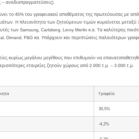
ς – αναδιαπραγματεύσεις).
ώνει το 45% του γραφειακού αποθέματος της πρωτεύουσας με απόθε
μάτων. Η πλειονότητα των ζητούμενων τιμών κυμαίνεται μεταξύ 1
 των Samsung, Carlsberg, Leroy Merlin κ.α. Τα καλύτερης ποιότη
ional, Dimand, P&G κα. Υπάρχουν και περιπτώσεις παλαιότερων γρ
ρείες κυρίως μεγάλου μεγέθους που επιθυμούν να επανατοποθετηθ
ισσότερες εταιρείες ζητούν χώρους από 2.000 τ.μ. – 3.000 τ.μ.
ίνητα
Γραφεία
30,5%
-4,2%