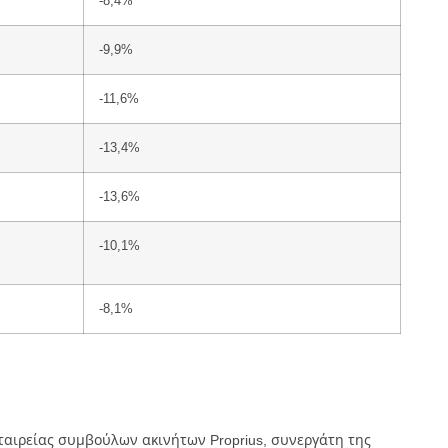
-8,4%
-9,9%
-11,6%
-13,4%
-13,6%
-10,1%
-8,1%
εταιρείας συμβούλων ακινήτων Proprius, συνεργάτη της