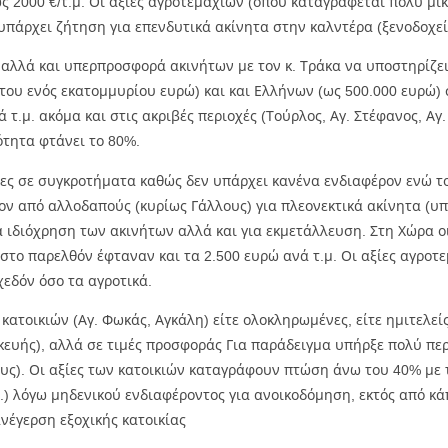
ως 2000 €/τ.μ. Οι αξίες αγροτεμαχίων (όπου καταγράφεται πολύ μι
 υπάρχει ζήτηση για επενδυτικά ακίνητα στην καλντέρα (ξενοδοχεί
 αλλά και υπερπροσφορά ακινήτων με τον κ. Τράκα να υποστηρίζει
ου ενός εκατομμυρίου ευρώ) και και Ελλήνων (ως 500.000 ευρώ)
νά τ.μ. ακόμα και στις ακριβές περιοχές (Τούρλος, Αγ. Στέφανος, 
τητα φτάνει το 80%.
ίες σε συγκροτήματα καθώς δεν υπάρχει κανένα ενδιαφέρον ενώ τ
ρον από αλλοδαπούς (κυρίως Γάλλους) για πλεονεκτικά ακίνητα (υ
α ιδιόχρηση των ακινήτων αλλά και για εκμετάλλευση. Στη Χώρα οι
στο παρελθόν έφταναν και τα 2.500 ευρώ ανά τ.μ. Οι αξίες αγροτεμ
εδόν όσο τα αγροτικά.
κατοικιών (Αγ. Φωκάς, Αγκάλη) είτε ολοκληρωμένες, είτε ημιτελε
κευής), αλλά σε τιμές προσφοράς Για παράδειγμα υπήρξε πολύ πε
υς). Οι αξίες των κατοικιών καταγράφουν πτώση άνω του 40% με τι
.) λόγω μηδενικού ενδιαφέροντος για ανοικοδόμηση, εκτός από κάπ
ανέγερση εξοχικής κατοικίας