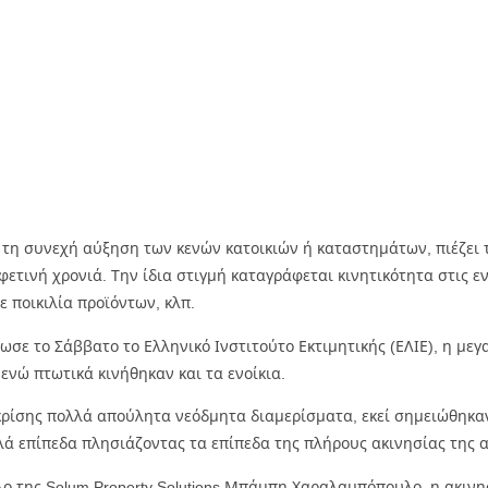
η συνεχή αύξηση των κενών κατοικιών ή καταστημάτων, πιέζει τ
 φετινή χρονιά. Την ίδια στιγμή καταγράφεται κινητικότητα στις
 ποικιλία προϊόντων, κλπ.
ε το Σάββατο το Ελληνικό Ινστιτούτο Εκτιμητικής (ΕΛΙΕ), η με
 ενώ πτωτικά κινήθηκαν και τα ενοίκια.
κρίσης πολλά απούλητα νεόδμητα διαμερίσματα, εκεί σημειώθηκαν 
ά επίπεδα πλησιάζοντας τα επίπεδα της πλήρους ακινησίας της α
λο της Solum Property Solutions Μπάμπη Χαραλαμπόπουλο, η ακινη