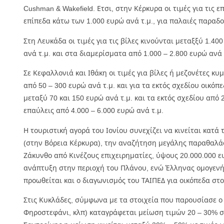
Cushman & Wakefield. Ετσι, στην Κέρκυρα οι τιμές για τις ε
επίπεδα κάτω των 1.000 ευρώ ανά τ.μ., για παλαιές παραδοσ
Στη Λευκάδα οι τιμές για τις βίλες κινούνται μεταξξύ 1.400
ανά τ.μ. και στα διαμερίσματα από 1.000 – 2.800 ευρώ ανά 
Σε Κεφαλλονιά και Ιθάκη οι τιμές για βίλες ή μεζονέτες κυ
από 50 – 300 ευρώ ανά τ.μ. και για τα εκτός σχεδίου οικό
μεταξύ 70 και 150 ευρώ ανά τ.μ. και τα εκτός σχεδίου από 2
επαύλεις από 4.000 – 6.000 ευρώ ανά τ.μ.
Η τουριστική αγορά του Ιονίου συνεχίζει να κινείται κατ
(στην Βόρεια Κέρκυρα), την αναζήτηση μεγάλης παραθαλάσ
Ζάκυνθο από Κινέζους επιχειρηματίες, ύψους 20.000.000 ε
ανάπτυξη στην περιοχή του Πλάνου, ενώ Έλληνας ομογενή
προωθείται και ο διαγωνισμός του ΤΑΙΠΕΔ για οικόπεδα στ
Στις Κυκλάδες, σύμφωνα με τα στοιχεία που παρουσίασε ο Κ
Φηροστεφάνι, κλπ) καταγράφεται μείωση τιμών 20 – 30% σε 