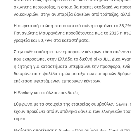
ακίνητης περιουσίας, η οποία θα πρέπει σταδιακά να πρ
νοικοκυριών, στην ανυπαρξία δανείων από τράπεζες, αλλά 
Η σωρευτική πτώση στα οικιστικά ακίνητα φτάνει το 38,2%
Παναγιώτης Μαυραγάνης προσθέτοντας πως το 2015 η πτώση
γραφεία και 50,79% στα καταστήματα.
Στην ανθεκτικότητα των εμπορικών κέντρων τόσο απέναντι
που εκπροσωπεί στην Ελλάδα το διεθνή οίκο JLL, Δίκα Αγ
η ζήτηση για καταστήματα υπερβαίνει την προσφορά, ενώ 
διευρύνεται η ψαλίδα τιμών μεταξύ των εμπορικών δρόμων
επέκταση υφιστάμενων εμπορικών κέντρων.
Η Sankaty και οι άλλοι επενδυτές
Σύμφωνα με τα στοιχεία της εταιρείας συμβούλων Savills
έχουν προκύψει από ενυπόθηκα δάνεια των ελληνικών τραπε
τομέα.
Εξαίρεση αποτέλεσε η Sankaty (του ομίλου Bain Capital) π