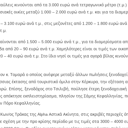
παύλεις κινούνται από τα 3.000 ευρώ ανά τετραγωνικό μέτρο (τ.μ.) μ
ιακές οικίες μεταξύ 1.000 – 2.000 ευρώ ανά τ.μ. και για τα διαμε
 – 3.100 ευρώ ανά τ.μ., στις μεζονέτες από 1.200 – 1.800 ευρώ ανά
τ.μ.
μαίνονται από 1.500 – 5.000 ευρώ ανά τ.μ., για τα διαμερίσματα απ
πεδα από 20 – 90 ευρώ ανά τ.μ. Χαμηλότερες είναι οι τιμές των οι
0 – 40 ευρώ ανά τ.μ. Στο ίδιο νησί οι τιμές για αγορά βίλας κινούν
ά τον κ. Τομαρά ο οποίος ανέφερε μεταξύ άλλων πωλήσεις ξενοδο
σιας έκτασης από τουριστικό όμιλο στην Κέρκυρα, την εξέταση 
υρώ. Επίσης, ξενοδόχος στο Τσιλιβή, πούλησε έτερη ξενοδοχειακ
ς απόκτησε εκπλειστηρίασμα, πλησίον της Σάμης Κεφαλληνίας, π
ον Πόρο Κεφαλληνίας.
ων/ος Τράκας της Alpha Αστικά Ακίνητα, στις ακριβές περιοχές ό
σχέση με την προ κρίσης περίοδο με τις τιμές στα 3000 – 4000 ευρ