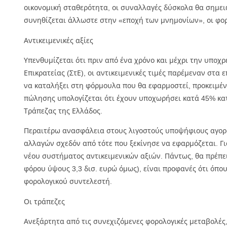
οικονομική σταθερότητα, οι συναλλαγές δύσκολα θα σημειώ
συνηθίζεται άλλωστε στην «εποχή των μνημονίων», οι φορ
Αντικειμενικές αξίες
Υπενθυμίζεται ότι πριν από ένα χρόνο και μέχρι την υπο
Επικρατείας (ΣτΕ), οι αντικειμενικές τιμές παρέμεναν στα
να καταλήξει στη φόρμουλα που θα εφαρμοστεί, προκειμένου
πώλησης υπολογίζεται ότι έχουν υποχωρήσει κατά 45% κατά
Τράπεζας της Ελλάδος.
Περαιτέρω ανασφάλεια στους λιγοστούς υποψήφιους αγορα
αλλαγών σχεδόν από τότε που ξεκίνησε να εφαρμόζεται. Γ
νέου συστήματος αντικειμενικών αξιών. Πάντως, θα πρέπει 
φόρου ύψους 3,3 δισ. ευρώ όμως), είναι προφανές ότι όπο
φορολογικού συντελεστή.
Οι τράπεζες
Ανεξάρτητα από τις συνεχιζόμενες φορολογικές μεταβολές,