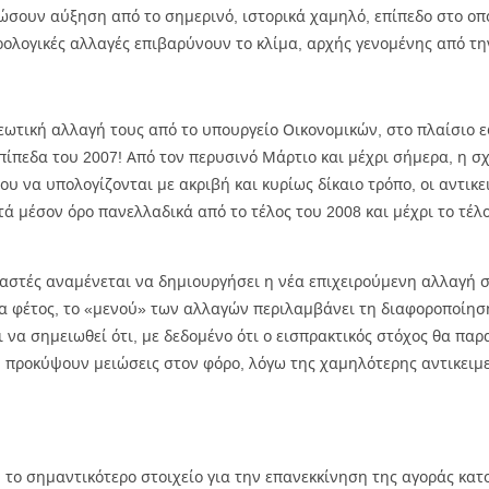
σουν αύξηση από το σημερινό, ιστορικά χαμηλό, επίπεδο στο οπο
ολογικές αλλαγές επιβαρύνουν το κλίμα, αρχής γενομένης από τ
χρεωτική αλλαγή τους από το υπουργείο Οικονομικών, στο πλαίσιο
 επίπεδα του 2007! Από τον περυσινό Μάρτιο και μέχρι σήμερα, η 
 να υπολογίζονται με ακριβή και κυρίως δίκαιο τρόπο, οι αντικει
 μέσον όρο πανελλαδικά από το τέλος του 2008 και μέχρι το τέλο
στές αναμένεται να δημιουργήσει η νέα επιχειρούμενη αλλαγή στ
ια φέτος, το «μενού» των αλλαγών περιλαμβάνει τη διαφοροποίησ
να σημειωθεί ότι, με δεδομένο ότι ο εισπρακτικός στόχος θα παρ
υ προκύψουν μειώσεις στον φόρο, λόγω της χαμηλότερης αντικειμ
 το σημαντικότερο στοιχείο για την επανεκκίνηση της αγοράς κατο