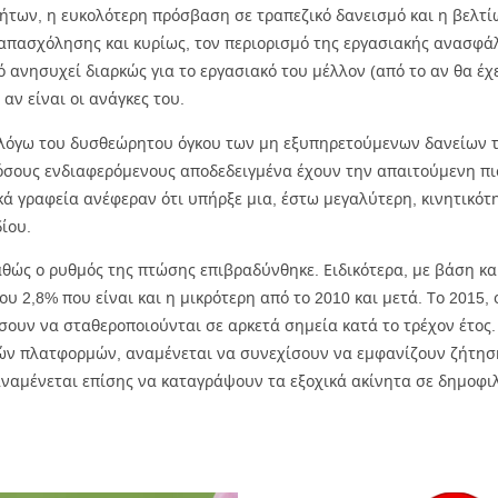
των, η ευκολότερη πρόσβαση σε τραπεζικό δανεισμό και η βελτίω
πασχόλησης και κυρίως, τον περιορισμό της εργασιακής ανασφάλε
 ανησυχεί διαρκώς για το εργασιακό του μέλλον (από το αν θα έχει
αν είναι οι ανάγκες του.
 λόγω του δυσθεώρητου όγκου των μη εξυπηρετούμενων δανείων το
ε όσους ενδιαφερόμενους αποδεδειγμένα έχουν την απαιτούμενη πι
ικά γραφεία ανέφεραν ότι υπήρξε μια, έστω μεγαλύτερη, κινητικότη
ίου.
θώς ο ρυθμός της πτώσης επιβραδύνθηκε. Ειδικότερα, με βάση και
 2,8% που είναι και η μικρότερη από το 2010 και μετά. Το 2015, 
χίσουν να σταθεροποιούνται σε αρκετά σημεία κατά το τρέχον έτο
κών πλατφορμών, αναμένεται να συνεχίσουν να εμφανίζουν ζήτηση,
ναμένεται επίσης να καταγράψουν τα εξοχικά ακίνητα σε δημοφι