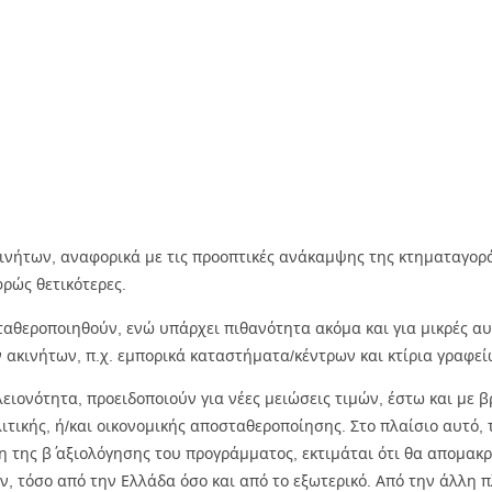
ινήτων, αναφορικά με τις προοπτικές ανάκαμψης της κτηματαγοράς
ρώς θετικότερες.
α σταθεροποιηθούν, ενώ υπάρχει πιθανότητα ακόμα και για μικρές 
ακινήτων, π.χ. εμπορικά καταστήματα/κέντρων και κτίρια γραφεί
 πλειονότητα, προειδοποιούν για νέες μειώσεις τιμών, έστω και με 
ιτικής, ή/και οικονομικής αποσταθεροποίησης. Στο πλαίσιο αυτό,
η της β΄ αξιολόγησης του προγράμματος, εκτιμάται ότι θα απομακ
 τόσο από την Ελλάδα όσο και από το εξωτερικό. Από την άλλη πλ