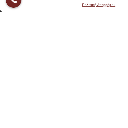
Πολιτική Απορρήτου
Τρόποι Πληρωμής
Newsletter
Εγγραφείτε στο newsletter μας για να ενημερώνεστε πρώτοι για
τα νέα και τις προσφορές μας
Send