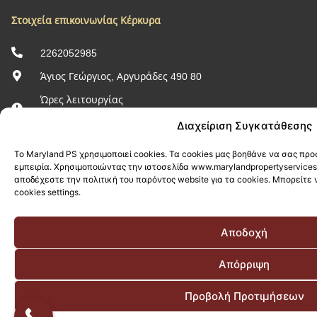
Στοιχεία επικοινωνίας Κέρκυρα
2262052985
Άγιος Γεώργιος, Αργυράδες 490 80
Ώρες λειτουργίας
Δευτέρα - Παρασκευή 10:00 - 21:00
Διαχείριση Συγκατάθεσης
Χρήσιμα Links
Το Maryland PS χρησιμοποιεί cookies. Τα cookies μας βοηθάνε να σας π
εμπειρία. Χρησιμοποιώντας την ιστοσελίδα www.marylandpropertyservices
αποδέχεστε την πολιτική του παρόντος website για τα cookies. Μπορείτε 
Προσωπικά Δεδομένα
cookies settings.
Πολιτική Απορρήτου
Πολιτική Cookies
Αποδοχή
Proud Members of
Απόρριψη
Προβολή Προτιμήσεων