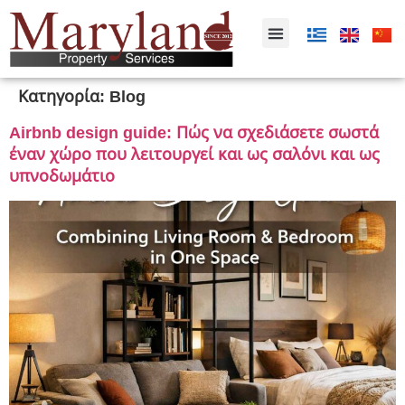
Κατηγορία:
Blog
Airbnb design guide: Πώς να σχεδιάσετε σωστά
έναν χώρο που λειτουργεί και ως σαλόνι και ως
υπνοδωμάτιο