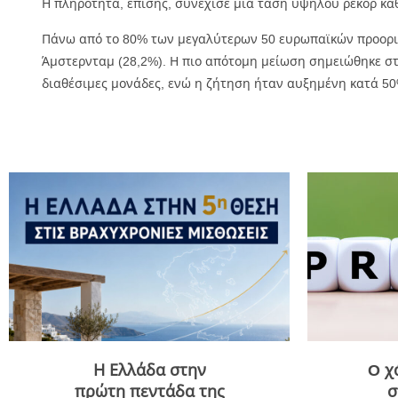
Η πληρότητα, επίσης, συνέχισε μια τάση υψηλού ρεκόρ καθ’
Πάνω από το 80% των μεγαλύτερων 50 ευρωπαϊκών προορι
Άμστερνταμ (28,2%). Η πιο απότομη μείωση σημειώθηκε στη
διαθέσιμες μονάδες, ενώ η ζήτηση ήταν αυξημένη κατά 50
Η Ελλάδα στην
O χ
πρώτη πεντάδα της
σ