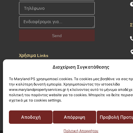
Σ
Send
Χρήσιμα Links
Διαχείριση Συγκατάθεσης
Προσωπικά Δεδομένα
Πολιτική Απορρήτου
Το Maryland PS χρησιμοποιεί cookies. Τα cookies μας βοηθάνε να σας 
την καλύτερη δυνατή εμπειρία. Χρησιμοποιώντας την ιστοσελίδα
Πολιτική Cookies
www.marylandpropertyservices.gr ή κλείνοντας αυτό το μήνυμα αποδέχε
Α
πολιτική του παρόντος website για τα cookies. Μπορείτε να δείτε περισ
σχετικά με τα cookies settings.
Αποδοχή
Απόρριψη
Προβολή Προτ
Πολιτική Απορρήτου