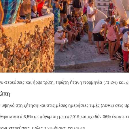
νυκτερεύσεις και ήρθε τρίτη. Πρώτη ήτανη Νορβηγία (71,2%) και δ
ρώπη
 υψηλό στη ζήτηση και στις μέσες ημερήσιες τιμές (ADRs) στις β
θηκαν κατά 3,5% σε σύγκριση με το 2019 και σχεδόν 36% έναντι τ
ιανυκτερεύσεις, μόλις 0,2% έναντι του 2019.