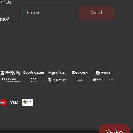
847 03
ς
Send
σκευή
Chat Box