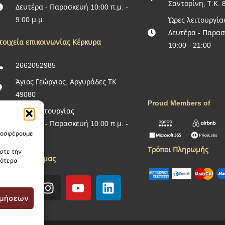
Σαντορίνη, Τ.Κ. 
Δευτέρα - Παρασκευή 10:00 π.μ. -
9:00 μ.μ.
Ώρες λειτουργία
Δευτέρα - Παρα
τοιχεία επικοινωνίας Κέρκυρα
10:00 - 21:00
2662052985
Άγιος Γεώργιος, Αργυράδες ΤΚ
49080
Proud Members of
Ώρες λειτουργίας
Δευτέρα - Παρασκευή 10:00 π.μ. -
προσφέρουμε
9:00 μ.μ.
Τρόποι Πληρωμής
στε την
κολουθείστε μας
σότερα
ιμήσεων