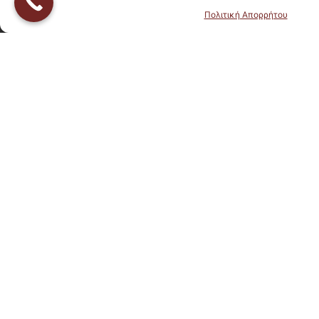
Πολιτική Απορρήτου
Newsletter
Εγγραφείτε στο newsletter μας για να ενημερώνεστε πρώτοι για
τα νέα και τις προσφορές μας
Send
Ακολουθείστε μας