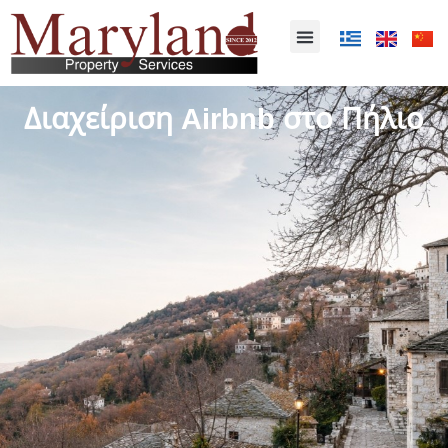
Διαχείριση Airbnb στο Πήλιο