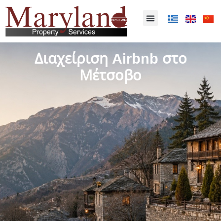
Διαχείριση Airbnb στο
Μέτσοβο