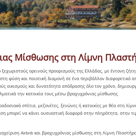
ιας Μίσθωσης στη Λίμνη Πλαστ
ο ξεχωριστούς ορεινούς προορισμούς της Ελλάδας, με έντονη ζήτ
ς στη φύση και ποιοτική διαμονή σε ένα περιβάλλον διαφορετικό α
ύς οικισμούς και δυνατότητα απόδρασης όλο τον χρόνο, δημιουργ
λματικά την κατοικία τους μέσω βραχυχρόνιας μίσθωσης.
αραδοσιακά σπίτια, μεζονέτες, ξενώνες ή κατοικίες με θέα στη λίμ
ιση μπορεί να κάνει ουσιαστική διαφορά στην πληρότητα, στην τ
 διαχείριση Airbnb και βραχυχρόνιας μίσθωσης στη Λίμνη Πλαστήρ