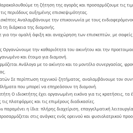
αρακολουθούμε τη ζήτηση της αγοράς και προσαρμόζουμε τις τιμ
αι τις περιόδους αυξημένης επισκεψιμότητας.
πισκέπτες Αναλαμβάνουμε την επικοινωνία με τους ενδιαφερόμενου
ά τη διάρκεια της διαμονής.
με για την ομαλή άφιξη και αναχώρηση των επισκεπτών, με σαφεί
ς Οργανώνουμε την καθαριότητα του ακινήτου και την προετοιμασ
γανωμένο και έτοιμο για διαμονή.
ρμόζεται Ανάλογα με το ακίνητο και το μοντέλο συνεργασίας, φρον
ας.
γατών Σε περίπτωση τεχνικού ζητήματος, αναλαμβάνουμε τον συν
βλήματα που μπορεί να επηρεάσουν τη διαμονή.
τη Ο ιδιοκτήτης έχει οργανωμένη εικόνα για τις κρατήσεις, τα έ
τις πλατφόρμες και τις επιμέρους διαδικασίες.
ces παραμένει η ίδια: πλήρης διαχείριση, επαγγελματική λειτουργ
ροσαρμόζεται στις ανάγκες ενός ορεινού και φυσιολατρικού προο