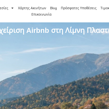
εσίες
Χάρτης Ακινήτων
Blog
Πρόσφατες Υποθέσεις
Τιμο
Επικοινωνία
χείριση Airbnb στη Λίμνη Πλασ