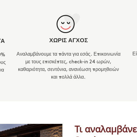
ΧΩΡΙΣ ΑΓΧΟΣ
ΤΑ
Εί
Αναλαμβάνουμε τα πάντα για εσάς. Επικοινωνία
20%
με τους επισκέπτες, check-in 24 ωρών,
ους
καθαριότητα, σεντόνια, ανανέωση προμηθειών
να
και πολλά άλλα.
Τι αναλαμβάνε