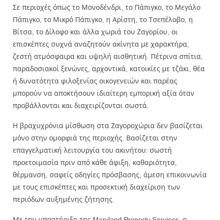
Σε περιοχές όπως το Μονοδένδρι, το Πάπιγκο, το Μεγάλο
Πάπιγκο, το Μικρό Πάπιγκο, η Αρίστη, το Τσεπέλοβο, η
Βίτσα, το Δίλοφο και άλλα χωριά του Ζαγορίου, οι
επισκέπτες συχνά αναζητούν ακίνητα με χαρακτήρα,
ζεστή ατμόσφαιρα και υψηλή αισθητική. Πέτρινα σπίτια,
παραδοσιακοί ξενώνες, αρχοντικά, κατοικίες με τζάκι, θέα
ή δυνατότητα φιλοξενίας οικογενειών και παρέας
μπορούν να αποκτήσουν ιδιαίτερη εμπορική αξία όταν
προβάλλονται και διαχειρίζονται σωστά.
Η βραχυχρόνια μίσθωση στα Ζαγοροχώρια δεν βασίζεται
μόνο στην ομορφιά της περιοχής. Βασίζεται στην
επαγγελματική λειτουργία του ακινήτου: σωστή
προετοιμασία πριν από κάθε άφιξη, καθαριότητα,
θέρμανση, σαφείς οδηγίες πρόσβασης, άμεση επικοινωνία
με τους επισκέπτες και προσεκτική διαχείριση των
περιόδων αυξημένης ζήτησης.
Με την υποστήριξη της Maryland Property Services, ο