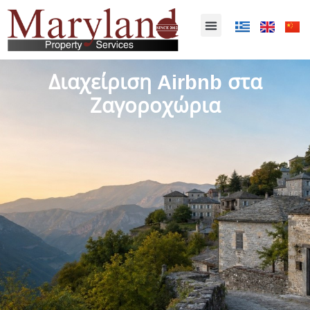
Διαχείριση Airbnb στα
Ζαγοροχώρια