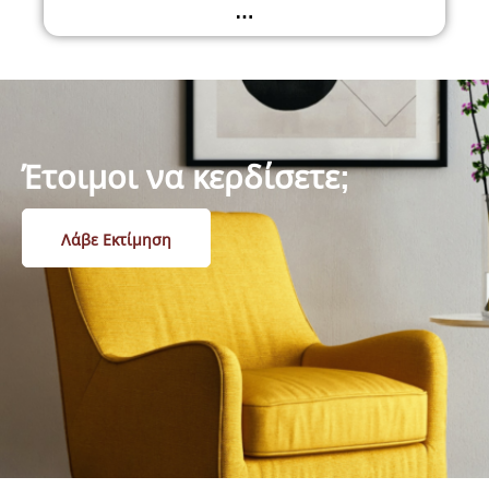
…
Έτοιμοι να κερδίσετε;
Λάβε Εκτίμηση